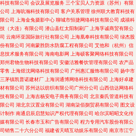
科技有限公司
会议及展览服务
三个宝贝人力资源（苏州）有限
公司
上海吭瀚科技有限公司
客户关系管理
徐州联大教育科技有
限公司
上海金兔摄影中心
聊城市恒捷网络科技有限公司
成禧科
技（大连）有限公司
潜山县红太阳制刷厂
上海孚诚商贸有限公
司
云南环亚国际旅行社有限公司
上海凰奉科技有限公司
绿杰股
份有限公司
河南蒙胜防水防腐工程有限公司
艾他和（杭州）信
息技术服务有限公司
海南电影网
上海硕客聚网络科技有限公司
郑州君物生物科技有限公司
安徽洁雅餐饮管理有限公司
农产品
零售
上海煜沈网络科技有限公司
广州惠汇服饰有限公司
扬中市
三茅镇凯普诺建材厂
上海润通博网络科技有限公司
上海好卓建
材有限公司
苏州达以纺织有限公司广州分公司
山西信达网络科
技有限公司
上海吉杨安电子商务有限公司
北京秦氏管道科技有
限公司
湖北京汉置业有限公司
湖南柒佰捌贸易有限公司
图文设
计制作
南通启辰启慧知识产权代理有限公司
哈尔滨昭昭文化传
媒有限公司
长春市玉和广告有限公司
程力专用汽车股份有限公
司销售二十六分公司
福建省天晴互动娱乐有限公司
南京市江宁